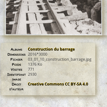
Construction du barrage
Albums
2016*3000
Dimensions
03_01_10_construction_barrage.jpg
Fichier
1376 Ko
Poids
771
Visites
2930
Identifiant
image
Creative Commons CC BY-SA 4.0
Droit
d'auteur