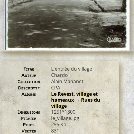
L'entrée du village
Titre
Chardo
Auteur
Alain Mananet
Collection
CPA
Descriptif
Le Revest, village et
Albums
hameaux
→
Rues du
village
1251*1800
Dimensions
le_village.jpg
Fichier
295 Ko
Poids
831
Visites