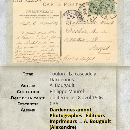
Toulon - La cascade à
Titre
Dardennes
A. Bougault
Auteur
Philippe Maurel
Collection
oblitérée le 18 avril 1906
Date de la carte
CPA
Descriptif
Dardennes amont
Albums
Photographes - Éditeurs-
Imprimeurs
→
A. Bougault
(Alexandre)