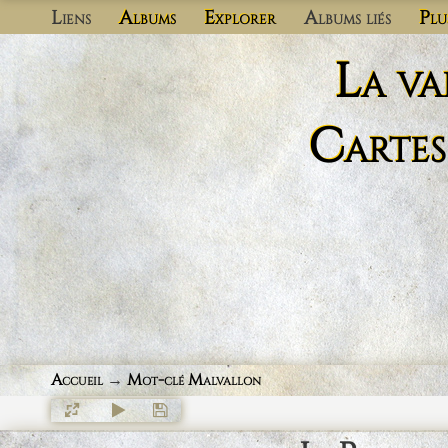
Liens
Albums
Explorer
Albums liés
Plu
La va
Cartes
Accueil
→
Mot-clé
Malvallon