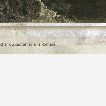
Rocher du cadran solaire Romain
hameaux
→
Malvallon et Salvatte
lon
.jpg
RS PM