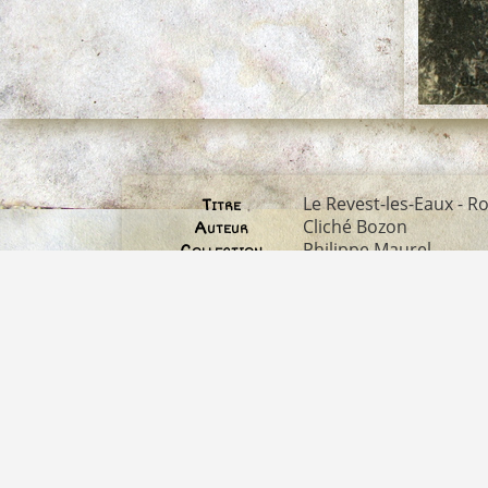
Le Revest-les-Eaux - 
Titre
Cliché Bozon
Auteur
Philippe Maurel
Collection
CPA
Descriptif
Le Revest, village et 
Albums
1883*3000
Dimensions
cadran-solaire
,
Malval
Mots-clés
cadran-solaire-romain
Fichier
1619 Ko
Poids
1506
Visites
2811
Identifiant image
01 02 04 REVEST DIVE
Nom original du
fichier