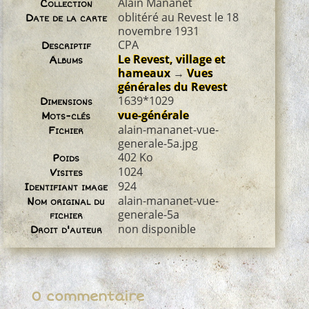
Alain Mananet
Collection
oblitéré au Revest le 18
Date de la carte
novembre 1931
CPA
Descriptif
Le Revest, village et
Albums
hameaux
→
Vues
générales du Revest
1639*1029
Dimensions
vue-générale
Mots-clés
alain-mananet-vue-
Fichier
generale-5a.jpg
402 Ko
Poids
1024
Visites
924
Identifiant image
alain-mananet-vue-
Nom original du
generale-5a
fichier
non disponible
Droit d'auteur
0 commentaire