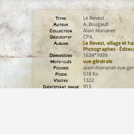
Le Revest
Titre
A. Bougault
Auteur
Alain Mananet
Collection
CPA
Descriptif
Le Revest, village et 
Albums
Photographes - Éditeu
1634*1039
Dimensions
vue-générale
Mots-clés
alain-mananet-vue-gen
Fichier
518 Ko
Poids
1322
Visites
913
Identifiant image
alain-mananet-vue-ge
Nom original du
fichier
non disponible
Droit d'auteur