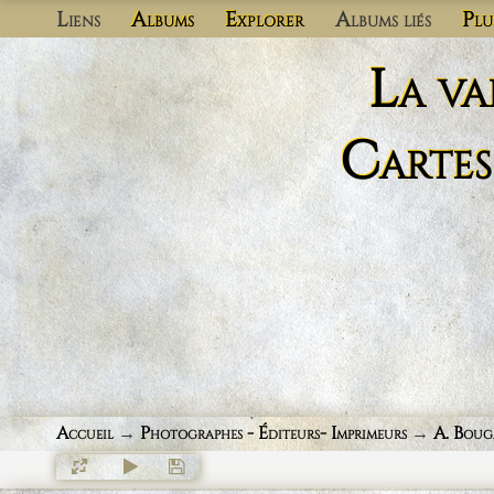
Liens
Albums
Explorer
Albums liés
Plu
La va
Cartes
Accueil
→
Photographes - Éditeurs- Imprimeurs
→
A. Boug