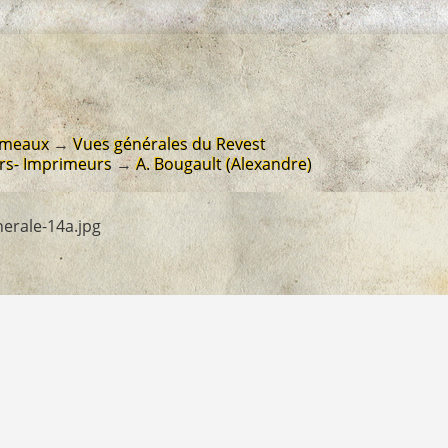
hameaux
→
Vues générales du Revest
rs- Imprimeurs
→
A. Bougault (Alexandre)
erale-14a.jpg
nerale-14a