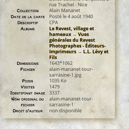
rue Trachel - Nice
Alain Mananet
Collection
Posté le 4 août 1940
Date de la carte
CPA
Descriptif
Le Revest, village et
Albums
hameaux
→
Vues
générales du Revest
Photographes - Éditeurs-
Imprimeurs
→
L.L. Lévy et
Fils
1643*1062
Dimensions
alain-mananet-tour-
Fichier
sarrasine-1.jpg
1035 Ko
Poids
1479
Visites
3337
Identifiant image
alain-mananet-tour-
Nom original du
sarrasine-1
fichier
non disponible
Droit d'auteur