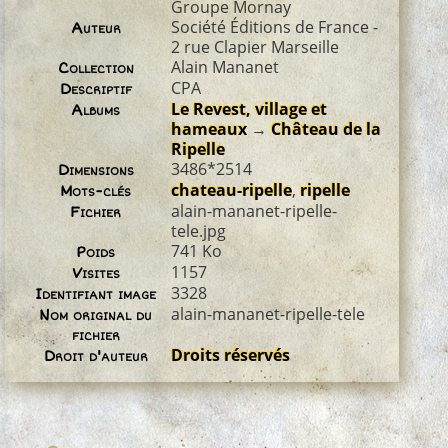
Groupe Mornay
Société Éditions de France -
Auteur
2 rue Clapier Marseille
Alain Mananet
Collection
CPA
Descriptif
Le Revest, village et
Albums
hameaux
→
Château de la
Ripelle
3486*2514
Dimensions
chateau-ripelle
,
ripelle
Mots-clés
alain-mananet-ripelle-
Fichier
tele.jpg
741 Ko
Poids
1157
Visites
3328
Identifiant image
alain-mananet-ripelle-tele
Nom original du
fichier
Droits réservés
Droit d'auteur