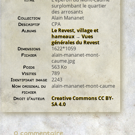
Titre
surplombant le quartier
des arrosants
Alain Mananet
Collection
CPA
Descriptif
Le Revest, village et
Albums
hameaux
→
Vues
générales du Revest
1622*1059
Dimensions
alain-mananet-mont-
Fichier
caume.jpg
563 Ko
Poids
789
Visites
2243
Identifiant image
alain-mananet-mont-caume
Nom original du
fichier
Creative Commons CC BY-
Droit d'auteur
SA 4.0
0 commentaire