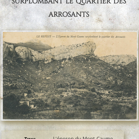
surplombant le quartier des
arrosants
L'éperon du Mont-Caume