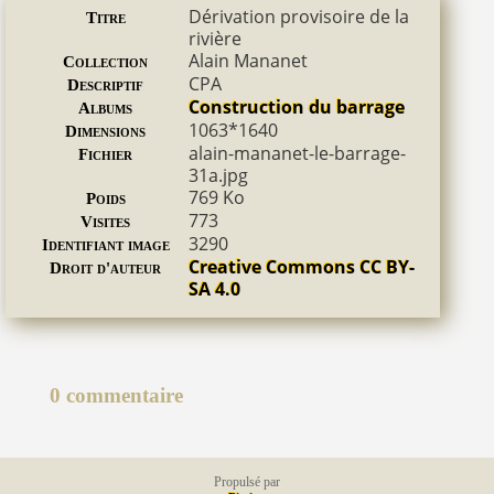
Dérivation provisoire de la
Titre
rivière
Alain Mananet
Collection
CPA
Descriptif
Construction du barrage
Albums
1063*1640
Dimensions
alain-mananet-le-barrage-
Fichier
31a.jpg
769 Ko
Poids
773
Visites
3290
Identifiant image
Creative Commons CC BY-
Droit d'auteur
SA 4.0
0 commentaire
Propulsé par