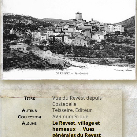
Vue du Revest depuis
Titre
Costebelle
Teisseire, Editeur
Auteur
AVR numérique
Collection
Le Revest, village et
Albums
hameaux
→
Vues
générales du Revest