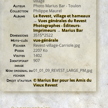
village
Photo Marius Bar - Toulon
Auteur
Philippe Maurel
Collection
Le Revest, village et hameaux
Albums
→
Vues générales du Revest
Photographes - Éditeurs-
Imprimeurs
→
Marius Bar
3515*2522
Dimensions
vue-générale
Mots-clés
Revest-village-Carriole.jpg
Fichier
2207 Ko
Poids
1402
Visites
907
Identifiant
image
01_01_09_REVEST_LARGE_PM.jpg
Nom original du
fichier
© Marius Bar pour les Amis du
Droit d'auteur
Vieux Revest