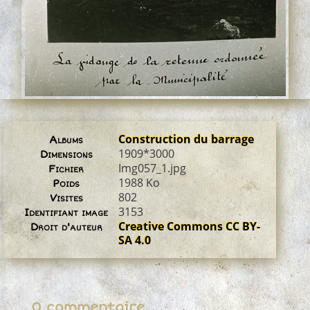
Construction du barrage
Albums
1909*3000
Dimensions
Img057_1.jpg
Fichier
1988 Ko
Poids
802
Visites
3153
Identifiant image
Creative Commons CC BY-
Droit d'auteur
SA 4.0
0 commentaire