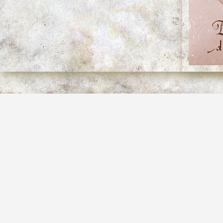
Raccord du masque et 
Titre
dérivation
Photo
Descriptif
Construction du barr
Albums
1917*3000
Dimensions
Img038_1.jpg
Fichier
1999 Ko
Poids
880
Visites
3124
Identifiant image
Creative Commons CC 
Droit d'auteur