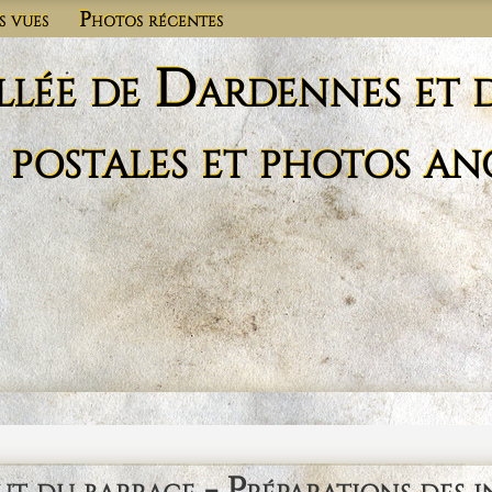
s vues
Photos récentes
llée de Dardennes et 
 postales et photos an
 du barrage - Préparations des i