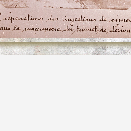
about du barrage - Préparations des injections de ciment 
age
BY-SA 4.0