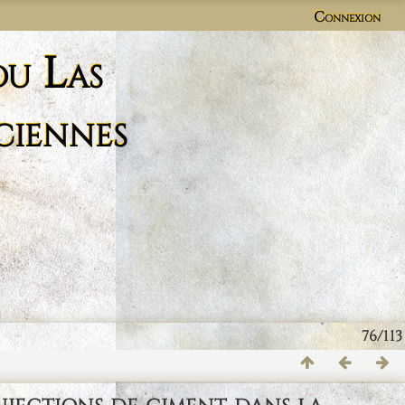
Connexion
du Las
ciennes
76/113
njections de ciment dans la