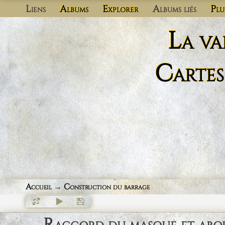
Liens
Albums
Explorer
Albums liés
Plu
La va
Cartes
Accueil
→
Construction du barrage
Raccord du masque et about