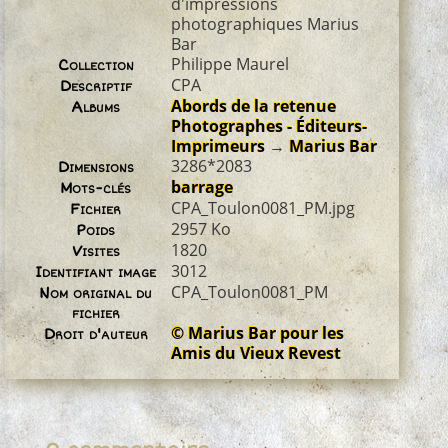
d'impressions
photographiques Marius
Bar
Philippe Maurel
Collection
CPA
Descriptif
Abords de la retenue
Albums
Photographes - Éditeurs-
Imprimeurs
→
Marius Bar
3286*2083
Dimensions
barrage
Mots-clés
CPA_Toulon0081_PM.jpg
Fichier
2957 Ko
Poids
1820
Visites
3012
Identifiant image
CPA_Toulon0081_PM
Nom original du
fichier
© Marius Bar pour les
Droit d'auteur
Amis du Vieux Revest