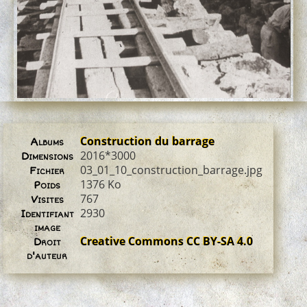
Construction du barrage
Albums
2016*3000
Dimensions
03_01_10_construction_barrage.jpg
Fichier
1376 Ko
Poids
767
Visites
2930
Identifiant
image
Creative Commons CC BY-SA 4.0
Droit
d'auteur