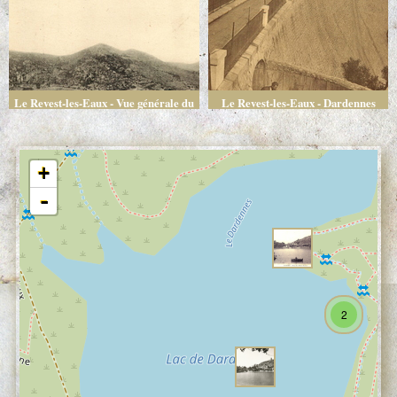
Le Revest-les-Eaux - Vue générale du
Le Revest-les-Eaux - Dardennes
barrage
(Var) - Le barrage, vue perspective
+
-
2